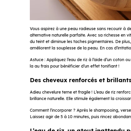
Vous aspirez à une peau radieuse sans recourir à de
alternative naturelle parfaite. Avec sa richesse en v
du teint et diminue les taches pigmentaires. De plus,
améliorent la souplesse de la peau. En cas d’irritati
Astuce : Appliquez l’eau de riz à l’aide d’un coton 
la au frais pour bénéficier d’un effet tonifiant !
Des cheveux renforcés et brillant
Adieu chevelure terne et fragile ! L’eau de riz renfo
brillance naturelle. Elle stimule également la croissan
Comment l’incorporer ? Après le shampooing, vers
Laissez agir de 5 à 10 minutes, puis rincez abonda
L’eau de riz, un atout inattendu p