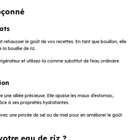
upçonné
ats
ut rehausser le goût de vos recettes. En tant que bouillon, elle
a bouillie de riz.
frigérateur et utilisez-la comme substitut de l’eau ordinaire
ion
tre une alliée précieuse. Elle apaise les maux d’estomac,
râce à ses propriétés hydratantes.
 avec une pincée de sel ou de miel pour en améliorer le goût.
votre eau de riz ?