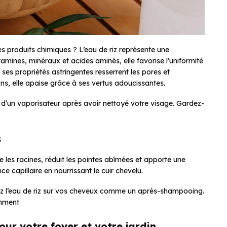
s produits chimiques ? L’eau de riz représente une
itamines, minéraux et acides aminés, elle favorise l’uniformité
 ses propriétés astringentes resserrent les pores et
ons, elle apaise grâce à ses vertus adoucissantes.
ou d’un vaporisateur après avoir nettoyé votre visage. Gardez-
s
rce les racines, réduit les pointes abîmées et apporte une
ce capillaire en nourrissant le cuir chevelu.
ez l’eau de riz sur vos cheveux comme un après-shampooing.
mment.
our votre foyer et votre jardin