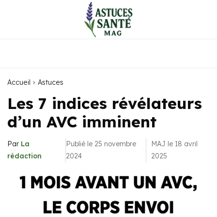
Accueil
Astuces
Les 7 indices révélateurs
d’un AVC imminent
Par
La
Publié le 25 novembre
MAJ le 18 avril
rédaction
2024
2025