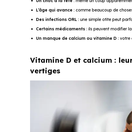
Un choc à la tête
: même un coup apparemment 
L’âge qui avance
: comme beaucoup de choses, c
Des infections ORL
: une simple otite peut parfo
Certains médicaments
: ils peuvent modifier l
Un manque de calcium ou vitamine D
: votre 
Vitamine D et calcium : leu
vertiges