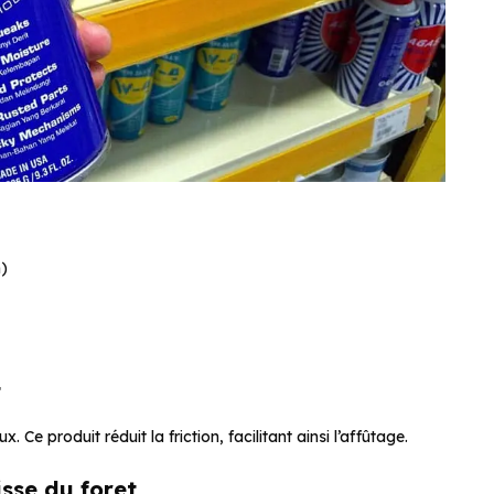
m)
t
e produit réduit la friction, facilitant ainsi l’affûtage.
isse du foret