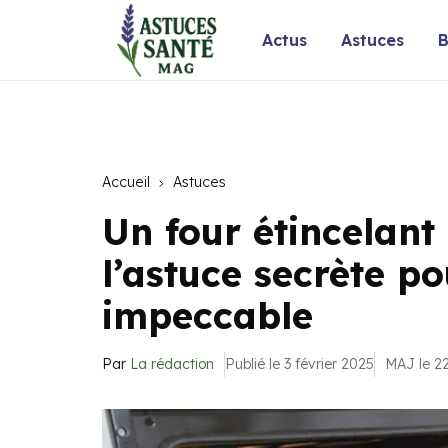
Actus
Astuces
B
Accueil
Astuces
Un four étincelant 
l’astuce secrète p
impeccable
Par
La rédaction
Publié le 3 février 2025
MAJ le 22