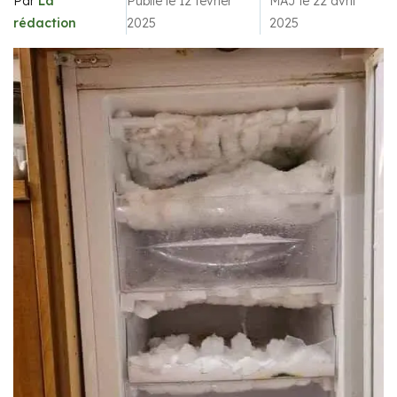
Par
La
Publié le 12 février
MAJ le 22 avril
rédaction
2025
2025