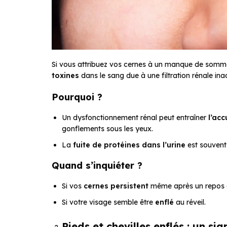
Si vous attribuez vos cernes à un manque de sommeil, 
toxines
dans le sang due à une filtration rénale in
Pourquoi ?
Un dysfonctionnement rénal peut entraîner
l’acc
gonflements sous les yeux.
La
fuite de protéines dans l’urine
est souvent
Quand s’inquiéter ?
Si vos
cernes persistent
même après un repos 
Si votre visage semble être
enflé
au réveil.
Pieds et chevilles enflés : un si