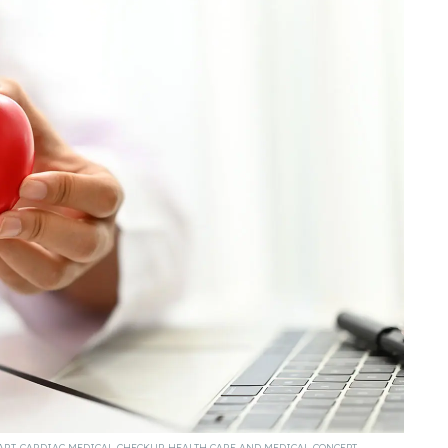
RT. CARDIAC MEDICAL CHECKUP, HEALTH CARE AND MEDICAL CONCEPT.