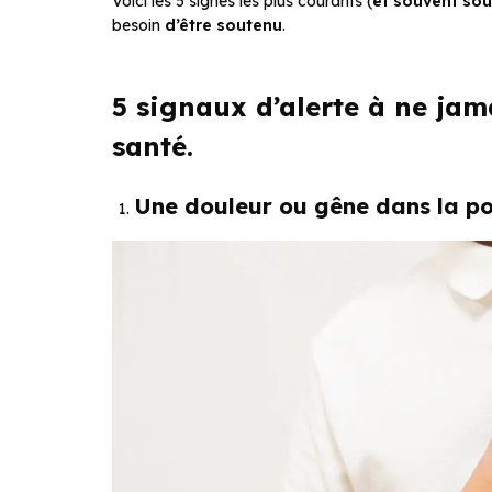
Voici les 5 signes les plus courants (
et souvent so
besoin
d’être soutenu
.
5 signaux d’alerte à ne jam
santé.
Une douleur ou gêne dans la po