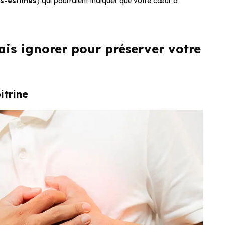
us-estimés
) qui pourraient indiquer que votre cœur a
ais ignorer pour préserver votre
itrine