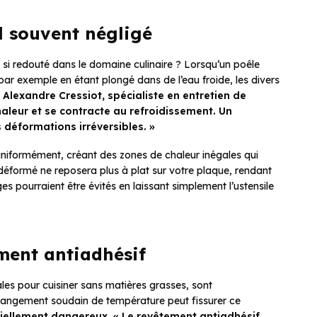
l souvent négligé
 si redouté dans le domaine culinaire ? Lorsqu’un poêle
ar exemple en étant plongé dans de l’eau froide, les divers
.
Alexandre Cressiot, spécialiste en entretien de
chaleur et se contracte au refroidissement. Un
 déformations irréversibles. »
niformément, créant des zones de chaleur inégales qui
 déformé ne reposera plus à plat sur votre plaque, rendant
es pourraient être évités en laissant simplement l’ustensile
ment antiadhésif
les pour cuisiner sans matières grasses, sont
changement soudain de température peut fissurer ce
iellement dangereux
.
« Le revêtement antiadhésif,