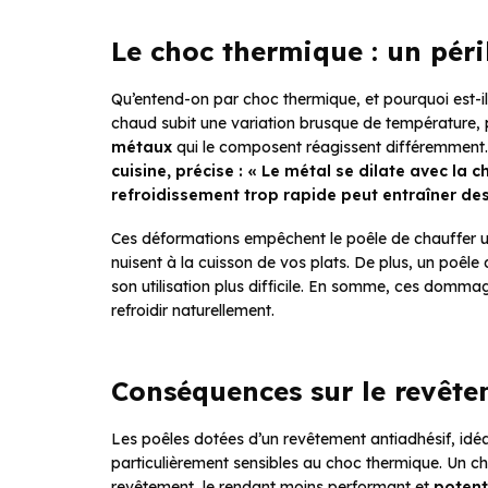
Le choc thermique : un péri
Qu’entend-on par choc thermique, et pourquoi est-il
chaud subit une variation brusque de température, p
métaux
qui le composent réagissent différemment
cuisine, précise : « Le métal se dilate avec la 
refroidissement trop rapide peut entraîner des
Ces déformations empêchent le poêle de chauffer u
nuisent à la cuisson de vos plats. De plus, un poêle
son utilisation plus difficile. En somme, ces dommag
refroidir naturellement.
Conséquences sur le revête
Les poêles dotées d’un revêtement antiadhésif, idéa
particulièrement sensibles au choc thermique. Un 
revêtement, le rendant moins performant et
potent