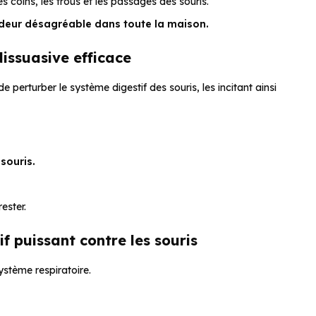
s coins, les trous et les passages des souris.
 odeur désagréable dans toute la maison.
dissuasive efficace
 perturber le système digestif des souris, les incitant ainsi
souris.
ester.
f puissant contre les souris
système respiratoire.