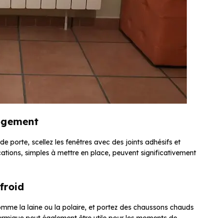
logement
 de porte, scellez les fenêtres avec des joints adhésifs et
cations, simples à mettre en place, peuvent significativement
froid
omme la laine ou la polaire, et portez des chaussons chauds
ermique peut également être utile pour les moments de