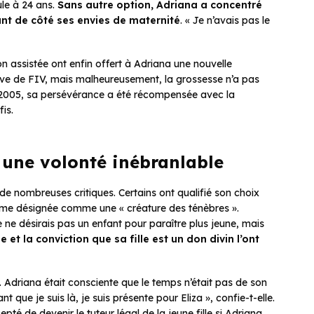
ule à 24 ans.
Sans autre option, Adriana a concentré
nt de côté ses envies de maternité
. « Je n’avais pas le
n assistée ont enfin offert à Adriana une nouvelle
tive de FIV, mais malheureusement, la grossesse n’a pas
 2005, sa persévérance a été récompensée avec la
is.
 une volonté inébranlable
 de nombreuses critiques. Certains ont qualifié son choix
même désignée comme une « créature des ténèbres ».
e ne désirais pas un enfant pour paraître plus jeune, mais
e et la conviction que sa fille est un don divin l’ont
. Adriana était consciente que le temps n’était pas de son
nt que je suis là, je suis présente pour Eliza », confie-t-elle.
 de devenir le tuteur légal de la jeune fille si Adriana