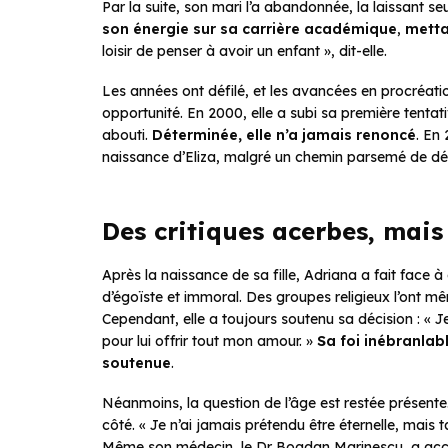
Par la suite, son mari l’a abandonnée, la laissant se
son énergie sur sa carrière académique
,
metta
loisir de penser à avoir un enfant », dit-elle.
Les années ont défilé, et les avancées en procréatio
opportunité. En 2000, elle a subi sa première tenta
abouti.
Déterminée, elle n’a jamais renoncé
. En
naissance d’Eliza, malgré un chemin parsemé de déf
Des critiques acerbes, mais
Après la naissance de sa fille, Adriana a fait face à
d’égoïste et immoral. Des groupes religieux l’ont 
Cependant, elle a toujours soutenu sa décision : « J
pour lui offrir tout mon amour. »
Sa foi inébranlabl
soutenue
.
Néanmoins, la question de l’âge est restée présente
côté. « Je n’ai jamais prétendu être éternelle, mais ta
Même son médecin, le Dr Bogdan Marinescu, a accepté