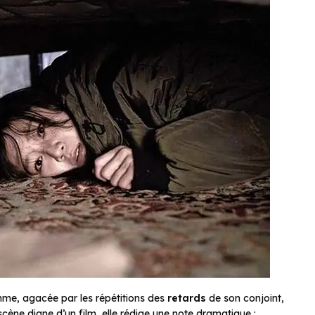
me, agacée par les répétitions des
retards
de son conjoint,
ène digne d’un film, elle rédige une note dramatique :