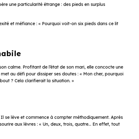
re une particularité étrange : des pieds en surplus
exité et méfiance : « Pourquoi voit-on six pieds dans ce lit
habile
on calme. Profitant de l’état de son mari, elle concocte une
e met au défi pour dissiper ses doutes : « Mon cher, pourquoi
ut ? Cela clarifierait la situation. »
i. Il se lève et commence à compter méthodiquement. Après
ourire aux lèvres : « Un, deux, trois, quatre… En effet, tout