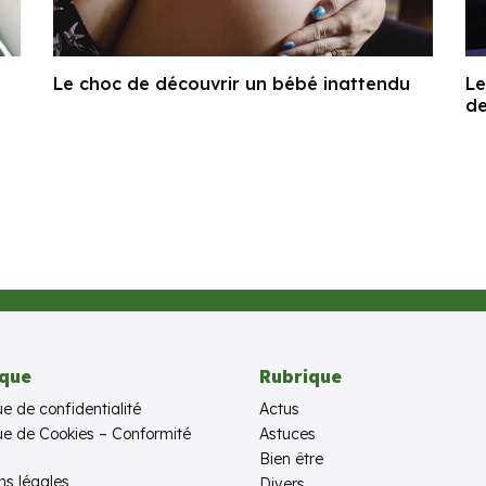
e
Le choc de découvrir un bébé inattendu
Le
de
ique
Rubrique
ue de confidentialité
Actus
que de Cookies – Conformité
Astuces
Bien être
ns légales
Divers